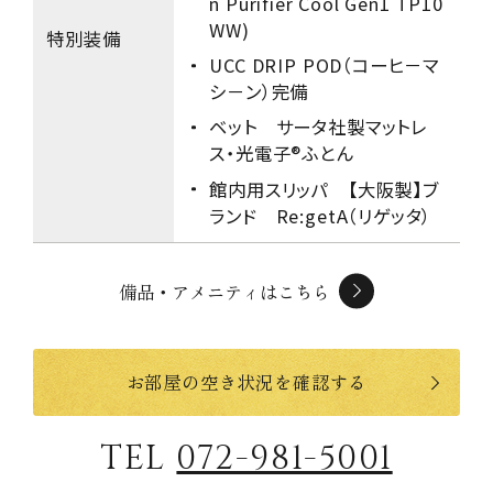
n Purifier Cool Gen1 TP10
WW)
特別装備
UCC DRIP POD（コーヒ－マ
シ－ン）完備
ベット サータ社製マットレ
ス・光電子®ふとん
館内用スリッパ 【大阪製】ブ
ランド Re:getA（リゲッタ）
備品・アメニティはこちら
お部屋の空き状況を確認する
TEL
072-981-5001