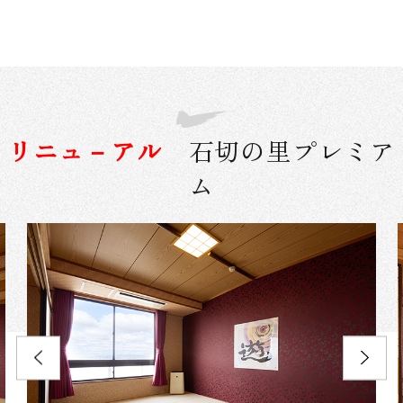
リニュ－アル
石切の里プレミア
ム