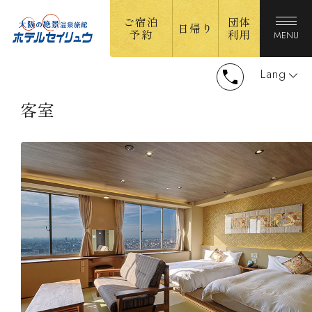
ご宿泊
団体
日帰り
予約
利用
MENU
Lang
客室