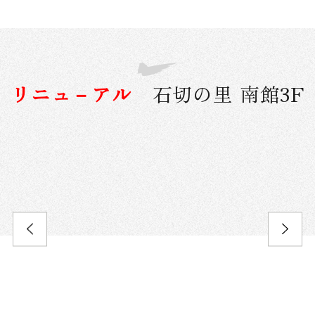
リニュ－アル
石切の里 南館3F