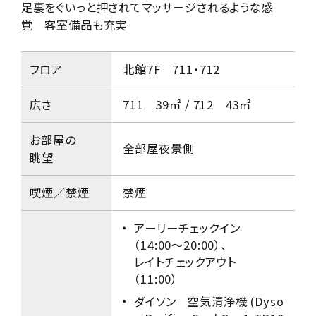
足裏をぐいっと押されてマッサ－ジされるような感
覚 客室備品も充実
フロア
北館7F 711・712
広さ
711 39㎡ / 712 43㎡
お部屋の
全部屋夜景側
眺望
喫煙／禁煙
禁煙
アーリーチェックイン
（14:00～20:00）、
レイトチェックアウト
（11:00）
ダイソン 空気清浄機 (Dyso