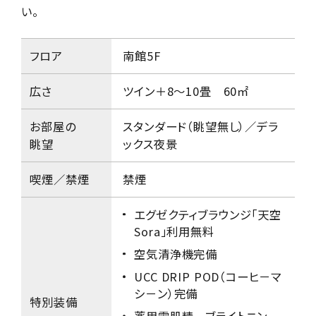
い。
フロア
南館5F
広さ
ツイン＋8～10畳 60㎡
お部屋の
スタンダード（眺望無し）／デラ
眺望
ックス夜景
喫煙／禁煙
禁煙
エグゼクティブラウンジ「天空
Sora」利用無料
空気清浄機完備
UCC DRIP POD（コーヒ－マ
シ－ン）完備
特別装備