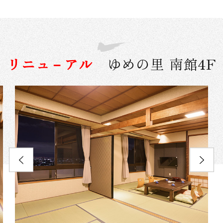
リニュ－アル
ゆめの里 南館4F