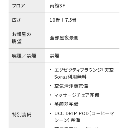
フロア
南館3F
広さ
10畳＋7.5畳
お部屋の
全部屋夜景側
眺望
喫煙／禁煙
禁煙
エグゼクティブラウンジ「天空
Sora」利用無料
空気清浄機完備
マッサ－ジチェア完備
美顔器完備
UCC DRIP POD（コーヒ－マ
特別装備
シ－ン）完備